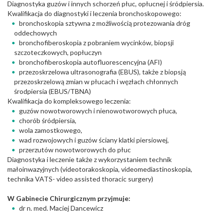
Diagnostyka guzów i innych schorzeń płuc, opłucnej i śródpiersia.
Kwalifikacja do diagnostyki i leczenia bronchoskopowego:
bronchoskopia sztywna z możliwością protezowania dróg
oddechowych
bronchofiberoskopia z pobraniem wycinków, biopsji
szczoteczkowych, popłuczyn
bronchofiberoskopia autofluorescencyjna (AFI)
przezoskrzelowa ultrasonografia (EBUS), także z biopsją
przezoskrzelową zmian w płucach i węzłach chłonnych
środpiersia (EBUS/TBNA)
Kwalifikacja do kompleksowego leczenia:
guzów nowotworowych i nienowotworowych płuca,
chorób śródpiersia,
wola zamostkowego,
wad rozwojowych i guzów ściany klatki piersiowej,
przerzutów nowotworowych do płuc
Diagnostyka i leczenie także z wykorzystaniem technik
małoinwazyjnych (videotorakoskopia, videomediastinoskopia,
technika VATS- video assisted thoracic surgery)
W Gabinecie Chirurgicznym przyjmuje:
dr n. med. Maciej Dancewicz