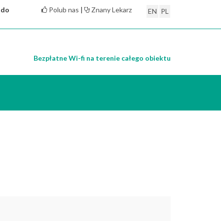
 do
Polub nas
|
Znany Lekarz
EN
PL
Bezpłatne Wi-fi na terenie całego obiektu