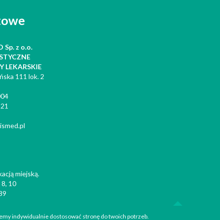
towe
Sp. z o.o.
ISTYCZNE
Y LEKARSKIE
ońska 111 lok. 2
004
221
ismed.pl
cją miejską.
 8, 10
 89
żemy indywidualnie dostosować stronę do twoich potrzeb.