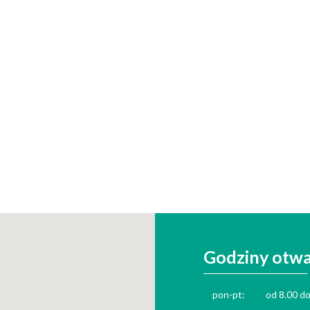
Godziny otwa
pon-pt:
od 8.00 d