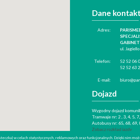
Dane kontak
Adres:
PARISMED 
SPECJAL
GABINET
ul. Jagiell
Telefon:
52 52 06 
52 52 63 
E-mail:
biuro@par
Dojazd
Wygodny dojazd komunika
Tramwaje nr: 2 , 3, 4, 5, 7,
Autobusy nr: 65, 68, 69,
Zobacz rozkład jazdy
asteczka) w celach statystycznych, reklamowych oraz funkcjonalnych. Dzięki nim mo