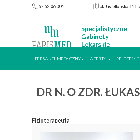
52 52 06 004
ul. Jagiellońska 111
Specjalistyczne
Gabinety
Lekarskie
PERSONEL MEDYCZNY
OFERTA
REJESTRAC
DR N. O ZDR. ŁUKA
Fizjoterapeuta