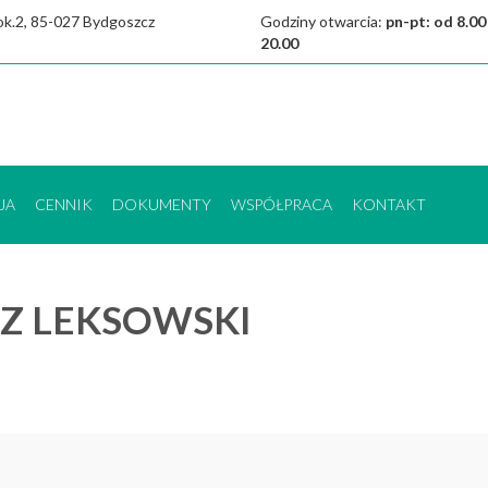
 lok.2, 85-027 Bydgoszcz
Godziny otwarcia:
pn-pt: od 8.00
20.00
JA
CENNIK
DOKUMENTY
WSPÓŁPRACA
KONTAKT
SZ LEKSOWSKI